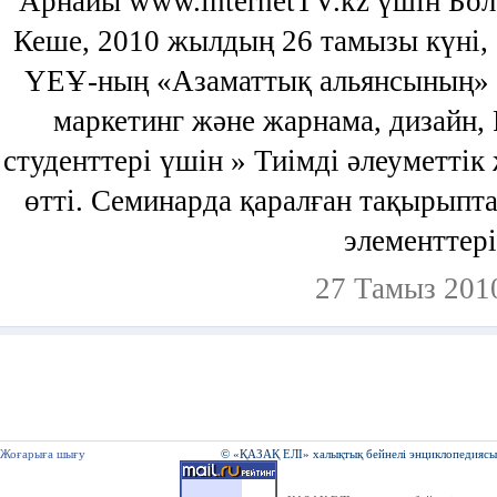
Арнайы www.internetTV.kz үшін Бол
Кеше, 2010 жылдың 26 тамызы күні
ҮЕҰ-ның «Азаматтық альянсының» 
маркетинг және жарнама, дизайн,
студенттері үшін » Тиімді әлеуметті
өтті. Семинарда қаралған тақырыпт
элементтері
27 Тамыз 2010
Жоғарыға шығу
© «ҚАЗАҚ ЕЛІ» халықтық бейнелі энциклопедиясы