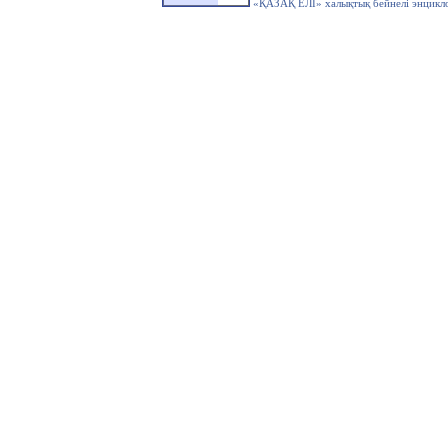
«ҚАЗАҚ ЕЛІ» халықтық бейнелі энцикл