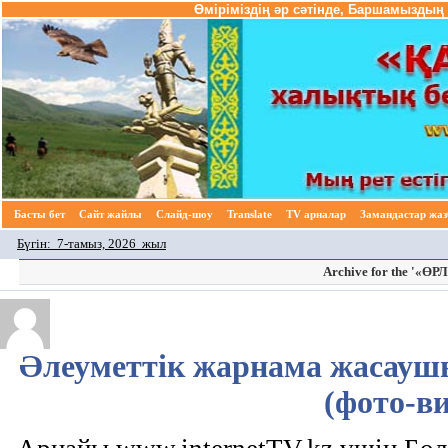
Өміріміздің әр сәтінде, Баршамыздың 
Басты бет
Cайт жайлы
Слайд-шоу
Translate
TV арналар
Замандастар жа
Бүгін:
7-тамыз, 2026 жыл
Archive for the '«Ө
Әлеуметтік жарнама жасаушы
(фото-в