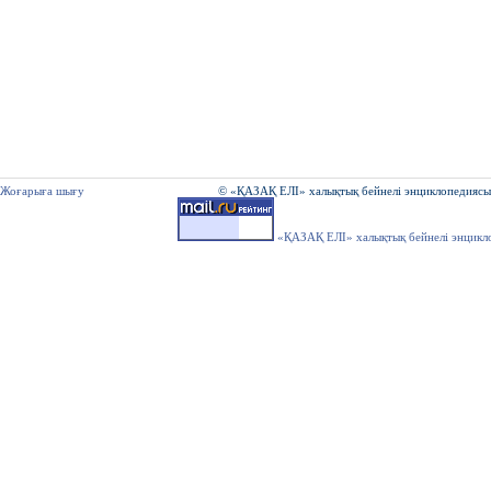
Жоғарыға шығу
© «ҚАЗАҚ ЕЛІ» халықтық бейнелі энциклопедиясы
«ҚАЗАҚ ЕЛІ» халықтық бейнелі энцикл