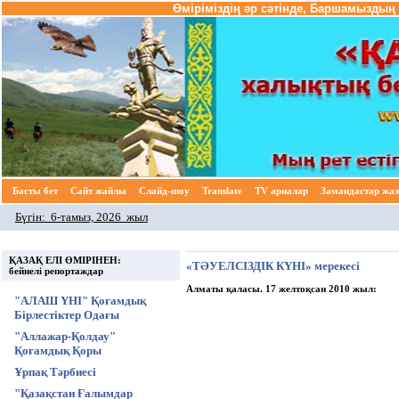
Өміріміздің әр сәтінде, Баршамыздың 
Басты бет
Cайт жайлы
Слайд-шоу
Translate
TV арналар
Замандастар жа
Бүгін:
6-тамыз, 2026 жыл
ҚАЗАҚ ЕЛІ ӨМІРІНЕН:
«ТӘУЕЛСІЗДІК КҮНІ» мерекесі
бейнелі репортаждар
Алматы қаласы. 17 желтоқсан 2010 жыл:
"АЛАШ ҮНІ" Қоғамдық
Бірлестіктер Одағы
"Аллажар-Қолдау"
Қоғамдық Қоры
Ұрпақ Тәрбиесі
"Қазақстан Ғалымдар