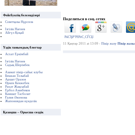
Фейсбуктің белсенділері
Поделиться в соц. сетях
Советқазы Нұрсила
Ізгілік Нағиев
Айгүл Қоқай
РќСЂР°РІРёС‚СЃСЏ
11 Қаңтар 2011 at 13:09 -
Пікір жазу
Пікір жаз
Үздік танымдық блогтар
Асхат Еркімбай
Ізгілік Нағиев
Садық Шерімбек
Азамат пікір-сайыс клубы
Бекжан Толыбай
Аршат Оразов
Өркен Кенжебек
Рахат Жақсыбай
Ербол Азанбеков
Кәмшат Тасболат
Ғалия Әженова
Жапониядан күнделік
Қазақша – Орысша сөздік