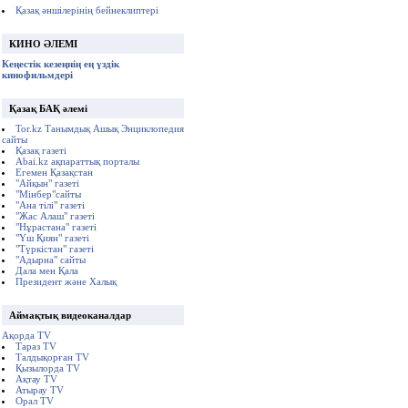
Қазақ әншілерінің бейнеклиптері
КИНО ӘЛЕМІ
Кеңестік кезеңнің ең үздік
кинофильмдері
Қазақ БАҚ әлемі
Tor.kz Танымдық Ашық Энциклопедия
сайты
Қазақ газеті
Abai.kz ақпараттық порталы
Егемен Қазақстан
"Айқын" газеті
"Мінбер"сайты
"Ана тілі" газеті
"Жас Алаш" газеті
"Нұрастана" газеті
"Үш Қиян" газеті
"Түркістан" газеті
"Адырна" сайты
Дала мен Қала
Президент және Халық
Аймақтық видеоканалдар
Ақорда TV
Тараз TV
Талдықорған TV
Қызылорда TV
Ақтау TV
Атырау TV
Орал TV