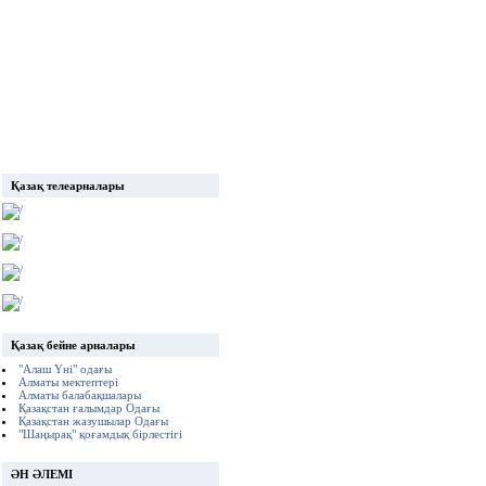
Қазақ телеарналары
Қазақ бейне арналары
"Алаш Үні" одағы
Алматы мектептері
Алматы балабақшалары
Қазақстан ғалымдар Одағы
Қазақстан жазушылар Одағы
"Шаңырақ" қоғамдық бірлестігі
ӘН ӘЛЕМІ