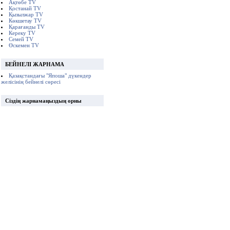
Ақтөбе TV
Қостанай TV
Қызылжар TV
Көкшетау TV
Қарағанды TV
Кереку TV
Семей TV
Өскемен TV
БЕЙНЕЛІ ЖАРНАМА
Қазақстандағы "Япоша" дүкендер
желісінің бейнелі сөресі
Сіздің жарнамаңыздың орны