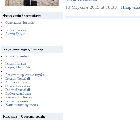
10 Маусым 2015 at 18:33 -
Пікір жа
Фейсбуктің белсенділері
Советқазы Нұрсила
Ізгілік Нағиев
Айгүл Қоқай
Үздік танымдық блогтар
Асхат Еркімбай
Ізгілік Нағиев
Садық Шерімбек
Азамат пікір-сайыс клубы
Бекжан Толыбай
Аршат Оразов
Өркен Кенжебек
Рахат Жақсыбай
Ербол Азанбеков
Кәмшат Тасболат
Ғалия Әженова
Жапониядан күнделік
Қазақша – Орысша сөздік