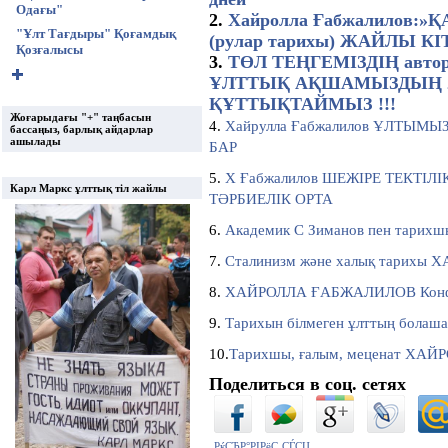
Одағы"
2.
Хайролла Ғабжалилов
"Ұлт Тағдыры" Қоғамдық
(рулар тарихы) ЖАЙЛЫ К
Қозғалысы
3.
ТӨЛ ТЕҢГЕМІЗДІҢ ав
ҰЛТТЫҚ АҚШАМЫЗДЫҢ 2
ҚҰТТЫҚТАЙМЫЗ !!!
Жоғарыдағы "+" таңбасын
4.
Хайрулла Ғабжалилов ҰЛТЫМ
бассаңыз, барлық айдарлар
ашылады
БАР
5.
Х Ғабжалилов ШЕЖІРЕ ТЕКТІ
Карл Маркс ұлттық тіл жайлы
ТӘРБИЕЛІК ОРТА
6.
Академик С Зиманов пен тарихш
7.
Сталинизм және халық тарих
8.
ХАЙРОЛЛА ҒАБЖАЛИЛОВ Конфере
9.
Тарихын білмеген ұлттың болаша
10.
Тарихшы, ғалым, меценат Х
Поделиться в соц. сетях
РќСЂР°РІРёС‚СЃСЏ