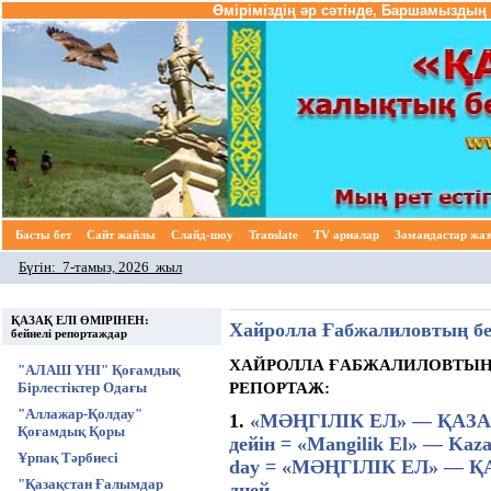
Өміріміздің әр сәтінде, Баршамыздың 
Басты бет
Cайт жайлы
Слайд-шоу
Translate
TV арналар
Замандастар жа
Бүгін:
7-тамыз, 2026 жыл
ҚАЗАҚ ЕЛІ ӨМІРІНЕН:
Хайролла Ғабжалиловтың бей
бейнелі репортаждар
ХАЙРОЛЛА ҒАБЖАЛИЛОВТЫҢ
"АЛАШ ҮНІ" Қоғамдық
РЕПОРТАЖ:
Бірлестіктер Одағы
"Аллажар-Қолдау"
1.
«МӘҢГІЛІК ЕЛ» — ҚАЗАҚ
Қоғамдық Қоры
дейін = «Mangilik El» — Kazak
Ұрпақ Тәрбиесі
day = «МӘҢГІЛІК ЕЛ» — ҚА
"Қазақстан Ғалымдар
дней