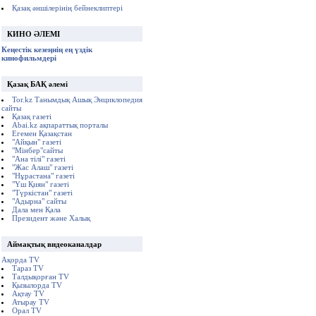
Қазақ әншілерінің бейнеклиптері
КИНО ӘЛЕМІ
Кеңестік кезеңнің ең үздік
кинофильмдері
Қазақ БАҚ әлемі
Tor.kz Танымдық Ашық Энциклопедия
сайты
Қазақ газеті
Abai.kz ақпараттық порталы
Егемен Қазақстан
"Айқын" газеті
"Мінбер"сайты
"Ана тілі" газеті
"Жас Алаш" газеті
"Нұрастана" газеті
"Үш Қиян" газеті
"Түркістан" газеті
"Адырна" сайты
Дала мен Қала
Президент және Халық
Аймақтық видеоканалдар
Ақорда TV
Тараз TV
Талдықорған TV
Қызылорда TV
Ақтау TV
Атырау TV
Орал TV