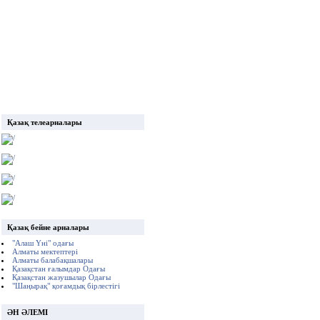
Қазақ телеарналары
Қазақ бейне арналары
"Алаш Үні" одағы
Алматы мектептері
Алматы балабақшалары
Қазақстан ғалымдар Одағы
Қазақстан жазушылар Одағы
"Шаңырақ" қоғамдық бірлестігі
ӘН ӘЛЕМІ