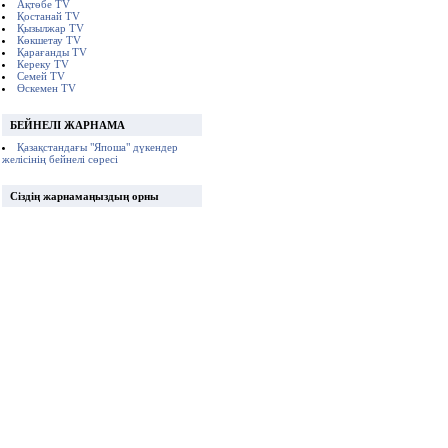
Ақтөбе TV
Қостанай TV
Қызылжар TV
Көкшетау TV
Қарағанды TV
Кереку TV
Семей TV
Өскемен TV
БЕЙНЕЛІ ЖАРНАМА
Қазақстандағы "Япоша" дүкендер
желісінің бейнелі сөресі
Сіздің жарнамаңыздың орны