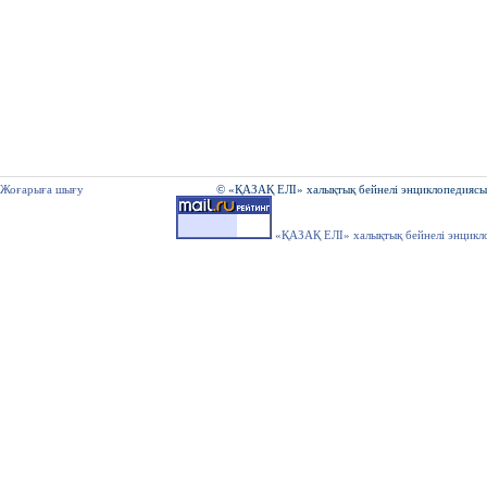
Жоғарыға шығу
© «ҚАЗАҚ ЕЛІ» халықтық бейнелі энциклопедиясы
«ҚАЗАҚ ЕЛІ» халықтық бейнелі энцикл