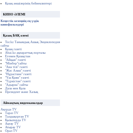
Қазақ әншілерінің бейнеклиптері
КИНО ӘЛЕМІ
Кеңестік кезеңнің ең үздік
кинофильмдері
Қазақ БАҚ әлемі
Tor.kz Танымдық Ашық Энциклопедия
сайты
Қазақ газеті
Abai.kz ақпараттық порталы
Егемен Қазақстан
"Айқын" газеті
"Мінбер"сайты
"Ана тілі" газеті
"Жас Алаш" газеті
"Нұрастана" газеті
"Үш Қиян" газеті
"Түркістан" газеті
"Адырна" сайты
Дала мен Қала
Президент және Халық
Аймақтық видеоканалдар
Ақорда TV
Тараз TV
Талдықорған TV
Қызылорда TV
Ақтау TV
Атырау TV
Орал TV