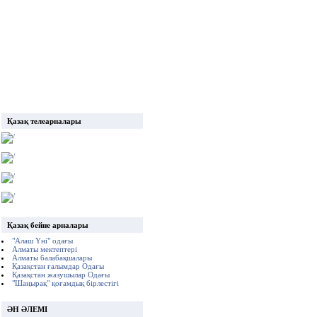
Қазақ телеарналары
Қазақ бейне арналары
"Алаш Үні" одағы
Алматы мектептері
Алматы балабақшалары
Қазақстан ғалымдар Одағы
Қазақстан жазушылар Одағы
"Шаңырақ" қоғамдық бірлестігі
ӘН ӘЛЕМІ