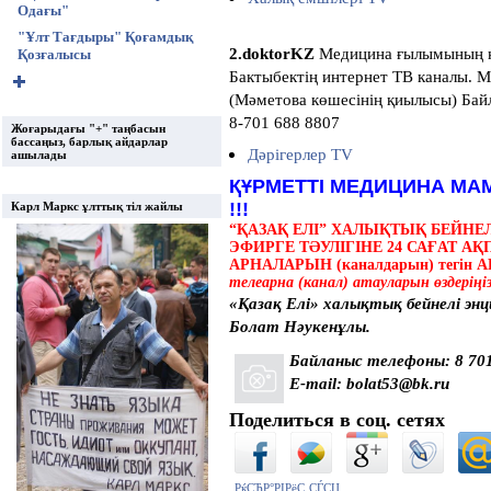
Одағы"
"Ұлт Тағдыры" Қоғамдық
2.doktorKZ
Медицина ғылымының ка
Қозғалысы
Бактыбектің интернет ТВ каналы. 
(Мәметова көшесінің қиылысы) Байл
8-701 688 8807
Жоғарыдағы "+" таңбасын
бассаңыз, барлық айдарлар
Дәрігерлер TV
ашылады
ҚҰРМЕТТІ МЕДИЦИНА МА
!!!
Карл Маркс ұлттық тіл жайлы
“ҚАЗАҚ ЕЛІ” ХАЛЫҚТЫҚ БЕЙН
ЭФИРГЕ ТӘУЛІГІНЕ 24 САҒАТ А
АРНАЛАРЫН (каналдарын)
тегін
А
телеарна (канал) атауларын өздерің
«Қазақ Елі» халықтық бейнелі эн
Болат Нәукенұлы.
Байланыс телефоны: 8 701
E-mail: bolat53@bk.ru
Поделиться в соц. сетях
РќСЂР°РІРёС‚СЃСЏ