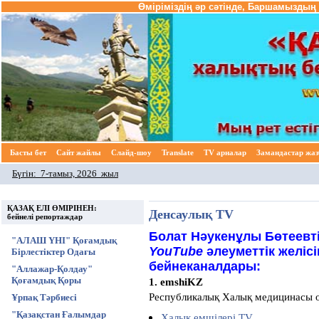
Өміріміздің әр сәтінде, Баршамыздың 
Басты бет
Cайт жайлы
Слайд-шоу
Translate
TV арналар
Замандастар жа
Бүгін:
7-тамыз, 2026 жыл
ҚАЗАҚ ЕЛІ ӨМІРІНЕН:
Денсаулық TV
бейнелі репортаждар
Болат Нәукенұлы Бөтеевті
"АЛАШ ҮНІ" Қоғамдық
YouTube
әлеуметтік желісі
Бірлестіктер Одағы
бейнеканалдары:
"Аллажар-Қолдау"
Қоғамдық Қоры
1. emshiKZ
Республикалық Халық медицинасы 
Ұрпақ Тәрбиесі
"Қазақстан Ғалымдар
Халық емшілері TV