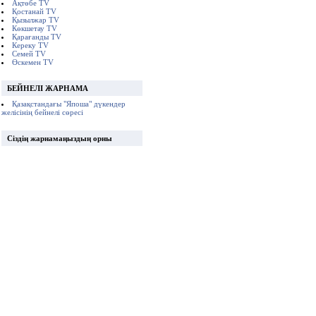
Ақтөбе TV
Қостанай TV
Қызылжар TV
Көкшетау TV
Қарағанды TV
Кереку TV
Семей TV
Өскемен TV
БЕЙНЕЛІ ЖАРНАМА
Қазақстандағы "Япоша" дүкендер
желісінің бейнелі сөресі
Сіздің жарнамаңыздың орны