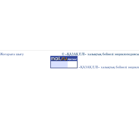
Жоғарыға шығу
© «ҚАЗАҚ ЕЛІ» халықтық бейнелі энциклопедиясы
«ҚАЗАҚ ЕЛІ» халықтық бейнелі энцикл