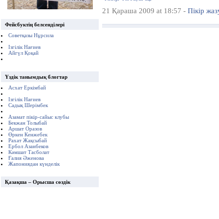
21 Қараша 2009 at 18:57 -
Пікір жаз
Фейсбуктің белсенділері
Советқазы Нұрсила
Ізгілік Нағиев
Айгүл Қоқай
Үздік танымдық блогтар
Асхат Еркімбай
Ізгілік Нағиев
Садық Шерімбек
Азамат пікір-сайыс клубы
Бекжан Толыбай
Аршат Оразов
Өркен Кенжебек
Рахат Жақсыбай
Ербол Азанбеков
Кәмшат Тасболат
Ғалия Әженова
Жапониядан күнделік
Қазақша – Орысша сөздік