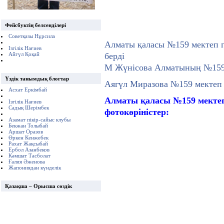
Фейсбуктің белсенділері
Советқазы Нұрсила
Алматы қаласы №159 мектеп 
Ізгілік Нағиев
берді
Айгүл Қоқай
М Жүнісова Алматының №159 
Үздік танымдық блогтар
Аягүл Миразова №159 мектеп 
Асхат Еркімбай
Алматы қаласы №159 мектеп-
Ізгілік Нағиев
Садық Шерімбек
фотокөріністер:
Азамат пікір-сайыс клубы
Бекжан Толыбай
Аршат Оразов
Өркен Кенжебек
Рахат Жақсыбай
Ербол Азанбеков
Кәмшат Тасболат
Ғалия Әженова
Жапониядан күнделік
Қазақша – Орысша сөздік