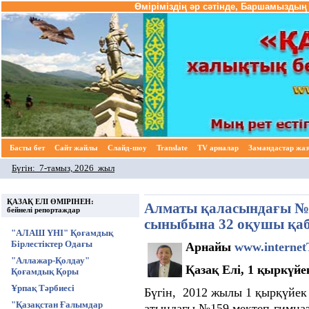
Өміріміздің әр сәтінде, Баршамыздың 
Басты бет
Cайт жайлы
Слайд-шоу
Translate
TV арналар
Замандастар жа
Бүгін:
7-тамыз, 2026 жыл
ҚАЗАҚ ЕЛІ ӨМІРІНЕН:
Алматы қаласындағы №1
бейнелі репортаждар
сыныбына 32 оқушы қаб
"АЛАШ ҮНІ" Қоғамдық
Бірлестіктер Одағы
Арнайы
www.internet
"Аллажар-Қолдау"
Қазақ Елі, 1 қыркүйе
Қоғамдық Қоры
Ұрпақ Тәрбиесі
Бүгін, 2012 жылы 1 қырқүйе
"Қазақстан Ғалымдар
атындағы №159 мектеп-гимна