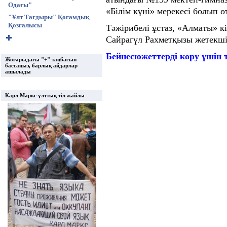
Одағы"
«Білім күні» мерекесі болып өт
"Ұлт Тағдыры" Қоғамдық
Қозғалысы
Тәжірибелі ұстаз, «Алматы» 
Сайрагүл Рахметқызы жетекші
Бейнесюжеттерді көру үшін т
Жоғарыдағы "+" таңбасын
бассаңыз, барлық айдарлар
ашылады
Карл Маркс ұлттық тіл жайлы