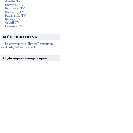
Ақтөбе TV
Қостанай TV
Қызылжар TV
Көкшетау TV
Қарағанды TV
Кереку TV
Семей TV
Өскемен TV
БЕЙНЕЛІ ЖАРНАМА
Қазақстандағы "Япоша" дүкендер
желісінің бейнелі сөресі
Сіздің жарнамаңыздың орны