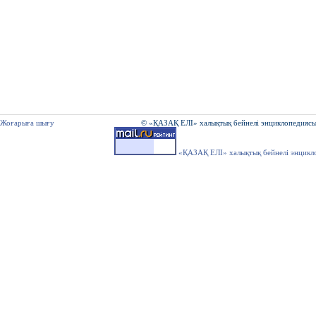
Жоғарыға шығу
© «ҚАЗАҚ ЕЛІ» халықтық бейнелі энциклопедиясы
«ҚАЗАҚ ЕЛІ» халықтық бейнелі энцикл