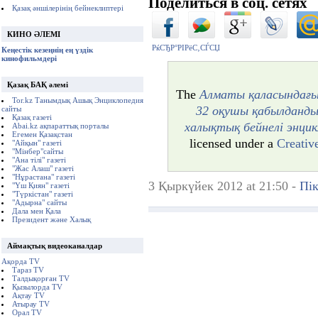
Поделиться в соц. сетях
Қазақ әншілерінің бейнеклиптері
КИНО ӘЛЕМІ
РќСЂР°РІРёС‚СЃСЏ
Кеңестік кезеңнің ең үздік
кинофильмдері
Қазақ БАҚ әлемі
The
Алматы қаласындағы
Tor.kz Танымдық Ашық Энциклопедия
32 оқушы қабылданды
сайты
Қазақ газеті
халықтық бейнелі энци
Abai.kz ақпараттық порталы
Егемен Қазақстан
licensed under a
Creativ
"Айқын" газеті
"Мінбер"сайты
"Ана тілі" газеті
"Жас Алаш" газеті
"Нұрастана" газеті
3 Қыркүйек 2012 at 21:50 -
Пік
"Үш Қиян" газеті
"Түркістан" газеті
"Адырна" сайты
Дала мен Қала
Президент және Халық
Аймақтық видеоканалдар
Ақорда TV
Тараз TV
Талдықорған TV
Қызылорда TV
Ақтау TV
Атырау TV
Орал TV