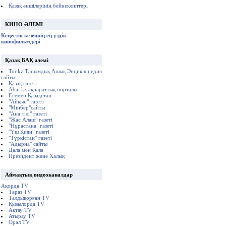
Қазақ әншілерінің бейнеклиптері
КИНО ӘЛЕМІ
Кеңестік кезеңнің ең үздік
кинофильмдері
Қазақ БАҚ әлемі
Tor.kz Танымдық Ашық Энциклопедия
сайты
Қазақ газеті
Abai.kz ақпараттық порталы
Егемен Қазақстан
"Айқын" газеті
"Мінбер"сайты
"Ана тілі" газеті
"Жас Алаш" газеті
"Нұрастана" газеті
"Үш Қиян" газеті
"Түркістан" газеті
"Адырна" сайты
Дала мен Қала
Президент және Халық
Аймақтық видеоканалдар
Ақорда TV
Тараз TV
Талдықорған TV
Қызылорда TV
Ақтау TV
Атырау TV
Орал TV