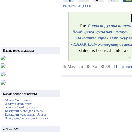
РќСЂР°РІРёС‚СЃСЏ
The
Ұлттық рухты көтере
домбыраға қосылып шырқау —
мақсатта еңбек етіп жүрг
«ҚАЗАҚ ЕЛІ» халықтық бейнел
stated, is licensed under a
Cr
Қазақ телеарналары
Un
25 Маусым 2009 at 08:58 -
Пікір жа
Қазақ бейне арналары
"Алаш Үні" одағы
Алматы мектептері
Алматы балабақшалары
Қазақстан ғалымдар Одағы
Қазақстан жазушылар Одағы
"Шаңырақ" қоғамдық бірлестігі
ӘН ӘЛЕМІ