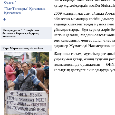
Одағы"
қатар мұғалімдердің кәсіби біліктілі
"Ұлт Тағдыры" Қоғамдық
Қозғалысы
2009 жылдың маусым айында Алмат
облыстық мамандар кәсібін дамыту
аудандық мектептердің музыка пәні 
ұйымдастырды. Бұл курсқа дәріс бе
Жоғарыдағы "+" таңбасын
бассаңыз, барлық айдарлар
негізін қалаған, Мәдени-саясат жә
ашылады
зертханасының меңгерушісі, өнер
дирижер Жұмагелді Нәжмеденов ш
Карл Маркс ұлттық тіл жайлы
Жаңашыл ғалым, мұғалімдерге домб
үйретумен қатар, өзінің тұңғыш р
гимназиясында орындалған — ӘНҰ
халықтық дәстүрге айналдыруды ұс