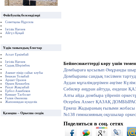
Фейсбуктің белсенділері
Советқазы Нұрсила
Ізгілік Нағиев
Айгүл Қоқай
Үздік танымдық блогтар
Асхат Еркімбай
Ізгілік Нағиев
Бейнесюжеттерді көру үшін төменг
Садық Шерімбек
Домбыраға қосылып Әнұранды шырқ
Азамат пікір-сайыс клубы
Домбыраны сандық тәсілмен тарту
Бекжан Толыбай
Аршат Оразов
Аудан мұғалімдерімен әңгіме Күлі
Өркен Кенжебек
Рахат Жақсыбай
Сәбилер әнұран айтуда, ендеше ҚА
Ербол Азанбеков
Алты айда домбыра үйреніп оркест
Кәмшат Тасболат
Ғалия Әженова
Өсербек Ахмет ҚАЗАҚ ДОМБЫРА
Жапониядан күнделік
Еркеш Жадыраның ғылыми жобасы
Қазақша – Орысша сөздік
№138 гимназияның оқушылар оркест
Поделиться в соц. сетях