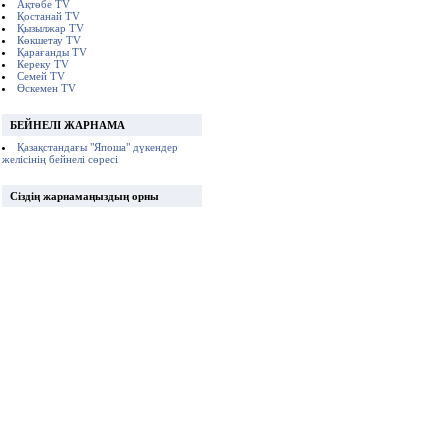
Ақтөбе TV
Қостанай TV
Қызылжар TV
Көкшетау TV
Қарағанды TV
Кереку TV
Семей TV
Өскемен TV
БЕЙНЕЛІ ЖАРНАМА
Қазақстандағы "Япоша" дүкендер
желісінің бейнелі сөресі
Сіздің жарнамаңыздың орны