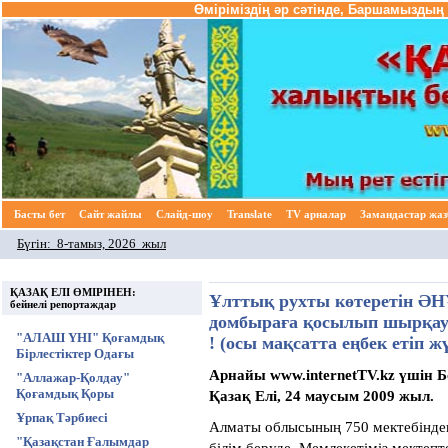
Өміріміздің әр сәтінде, Баршамыздың 
Басты бет
Cайт жайлы
Слайд-шоу
Translate
TV арналар
Замандастар жа
Бүгін:
8-тамыз, 2026 жыл
ҚАЗАҚ ЕЛІ ӨМІРІНЕН:
Ұлттық рухты көтеретін Ә
бейнелі репортаждар
домбыраға қосылып шырқау 
"АЛАШ ҮНІ" Қоғамдық
! (осы мақсатта еңбек етіп 
Бірлестіктер Одағы
Арнайы www.internetTV.kz үшін 
"Аллажар-Қолдау"
Қоғамдық Қоры
Қазақ Елі, 24 маусым 2009 жыл.
Ұрпақ Тәрбиесі
Алматы облысының 750 мектебіндег
"Қазақстан Ғалымдар
білім беруде. Мемлекетіміз мектеп