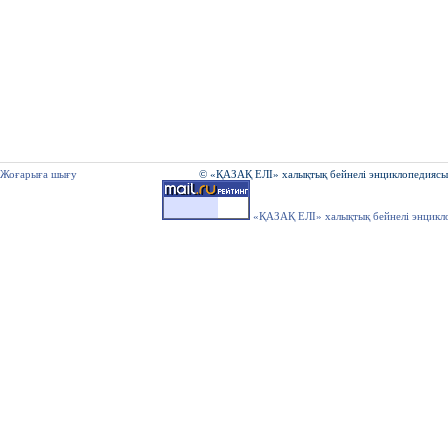
Жоғарыға шығу
© «ҚАЗАҚ ЕЛІ» халықтық бейнелі энциклопедиясы
«ҚАЗАҚ ЕЛІ» халықтық бейнелі энцикл